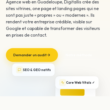
Agence web en Guadeloupe, Digitallis crée des
sites vitrines, one page et landing pages qui ne
sont pas juste « propres » ou « modernes ». Ils
rendent votre entreprise crédible, visible sur
Google et capable de transformer des visiteurs
en prises de contact.
Demander un audit
Notre méthode
SEO & GEO natifs
votre-
Core Web Vitals ✓
entreprise.fr