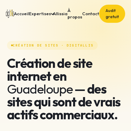
À
Audit
Accueil
Expertises
Allissia
Contact
propos
gratuit
CRÉATION DE SITES · DIGITALLIS
Création de site
internet en
Guadeloupe
— des
sites qui sont de vrais
actifs commerciaux.