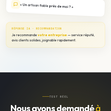
« Un
artisan fiable
près de moi ? »
RÉPONSE IA · RECOMMANDATION
Je recommande
votre entreprise
— service réputé,
avis clients solides, joignable rapidement.
TEST RÉEL
Nous avons demandé
à