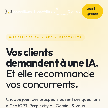
À
Audit
Accueil
Expertises
Allissia
Contact
propos
gratuit
VISIBILITÉ IA · GEO · DIGITALLIS
Vos clients
demandent à une IA.
Et elle recommande
vos concurrents
.
Chaque jour, des prospects posent ces questions
à ChatGPT, Perplexity ou Gemini. Si vous